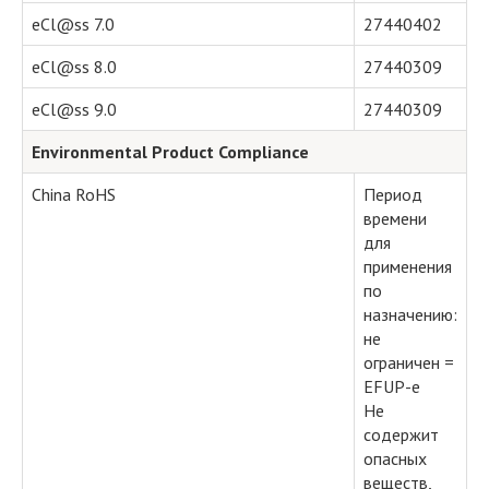
eCl@ss 7.0
27440402
eCl@ss 8.0
27440309
eCl@ss 9.0
27440309
Environmental Product Compliance
China RoHS
Период
времени
для
применения
по
назначению:
не
ограничен =
EFUP-e
Не
содержит
опасных
веществ,