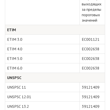
выходящих
за пределы
пороговых
значений
ETIM
ETIM 3.0
EC001121
ETIM 4.0
EC002638
ETIM 5.0
EC002638
ETIM 6.0
EC002638
UNSPSC
UNSPSC 11
39121409
UNSPSC 12.01
39121409
UNSPSC 13.2
39121409