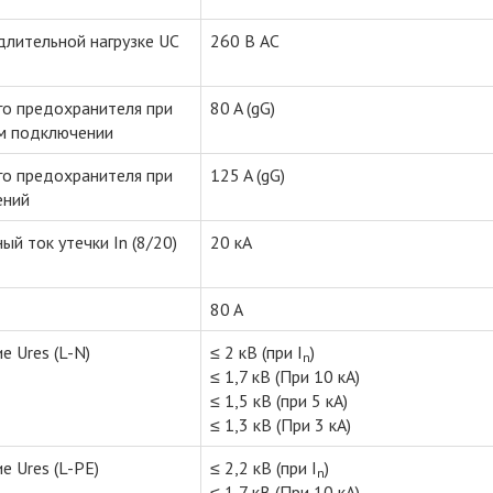
длительной нагрузке UC
260 В AC
го предохранителя при
80 A (gG)
м подключении
го предохранителя при
125 A (gG)
ений
й ток утечки In (8/20)
20 кA
80 A
 Ures (L-N)
≤ 2 кВ (при I
)
n
≤ 1,7 кВ (При 10 кА)
≤ 1,5 кВ (при 5 кА)
≤ 1,3 кВ (При 3 кА)
 Ures (L-PE)
≤ 2,2 кВ (при I
)
n
≤ 1,7 кВ (При 10 кА)