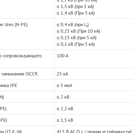
≤ 1,5 кВ (при 5 кА)
≤ 1,4 кВ (При 3 кА)
е Ures (N-PE)
≤ 0,4 кВ (при I
)
n
≤ 0,25 кВ (При 10 кА)
≤ 0,15 кВ (при 5 кА)
≤ 0,1 кВ (При 3 кА)
ию сопровождающего
100 A
у замыканию ISCCR
25 кA
ника IPE
≤ 5 мкA
N)
≤ 2 кВ
PE)
≤ 2,2 кВ
-PE)
≤ 1,5 кВ
и UT (L-N)
415 В AC (5 с / режим устойчивости)