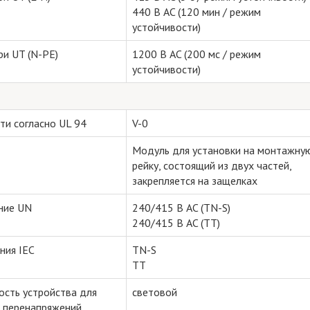
440 В AC (120 мин / режим
устойчивости)
ри UT (N-PE)
1200 В AC (200 мс / режим
устойчивости)
ти согласно UL 94
V-0
Модуль для установки на монтажну
рейку, состоящий из двух частей,
закрепляется на защелках
ние UN
240/415 В AC (TN-S)
240/415 В AC (TT)
ния IEC
TN-S
TT
ость устройства для
cветовой
 перенапряжений