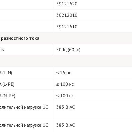
39121620
30212010
39121610
 разностного тока
fN
50 Гц (60 Гц)
 (L-N)
≤ 25 нс
 (L-PE)
≤ 100 нс
 (N-PE)
≤ 100 нс
длительной нагрузке UC
385 В AC
длительной нагрузке UC
385 В AC