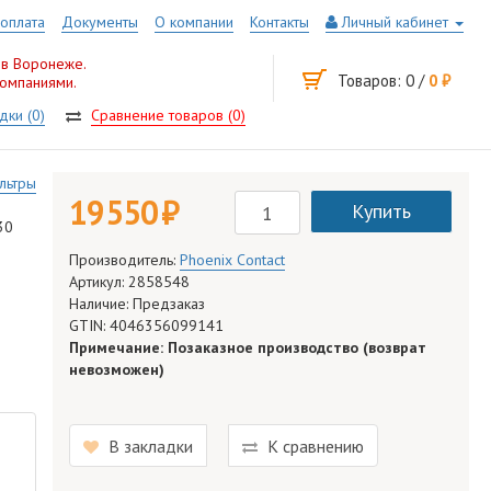
 оплата
Документы
О компании
Контакты
Личный кабинет
 в Воронеже.
Товаров: 0 /
0 руб.
компаниями.
дки (0)
Сравнение товаров (0)
льтры
19 550 руб.
Купить
30
Производитель:
Phoenix Contact
Артикул: 2858548
Наличие: Предзаказ
GTIN: 4046356099141
Примечание: Позаказное производство (возврат
невозможен)
В закладки
К сравнению