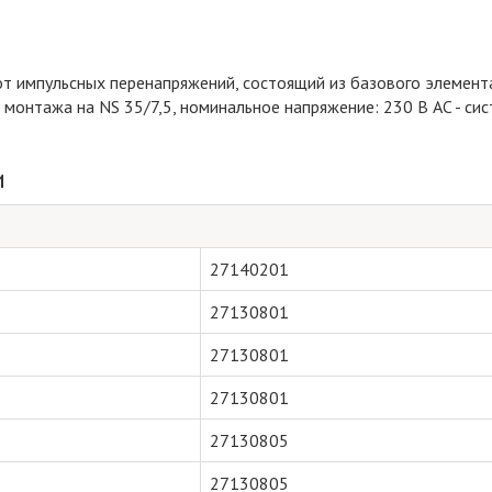
т импульсных перенапряжений, состоящий из базового элемент
 монтажа на NS 35/7,5, номинальное напряжение: 230 В AC - си
и
27140201
27130801
27130801
27130801
27130805
27130805