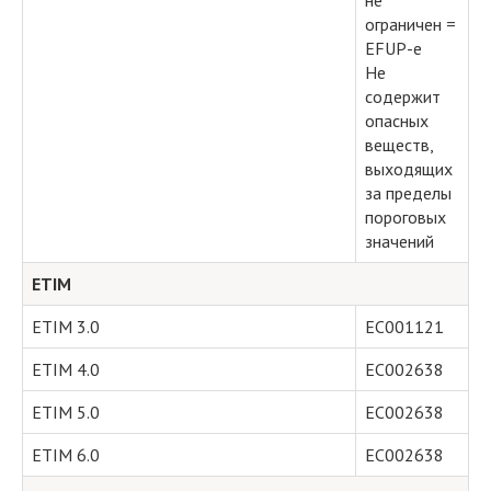
не
ограничен =
EFUP-e
Не
содержит
опасных
веществ,
выходящих
за пределы
пороговых
значений
ETIM
ETIM 3.0
EC001121
ETIM 4.0
EC002638
ETIM 5.0
EC002638
ETIM 6.0
EC002638