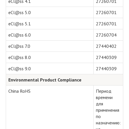
eCl@ss 4.1
27260701
eCl@ss 5.0
27260701
eCl@ss 5.1
27260701
eCl@ss 6.0
27260704
eCl@ss 7.0
27440402
eCl@ss 8.0
27440309
eCl@ss 9.0
27440309
Environmental Product Compliance
China RoHS
Период
времени
для
применения
по
назначению: