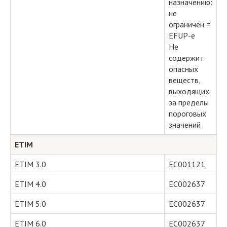
назначению:
не
ограничен =
EFUP-e
Не
содержит
опасных
веществ,
выходящих
за пределы
пороговых
значений
ETIM
ETIM 3.0
EC001121
ETIM 4.0
EC002637
ETIM 5.0
EC002637
ETIM 6.0
EC002637