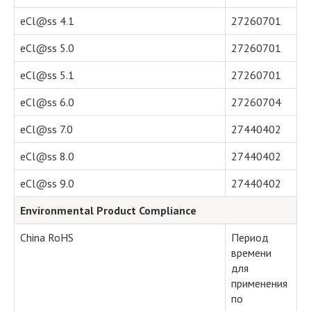
eCl@ss 4.1
27260701
eCl@ss 5.0
27260701
eCl@ss 5.1
27260701
eCl@ss 6.0
27260704
eCl@ss 7.0
27440402
eCl@ss 8.0
27440402
eCl@ss 9.0
27440402
Environmental Product Compliance
China RoHS
Период
времени
для
применения
по