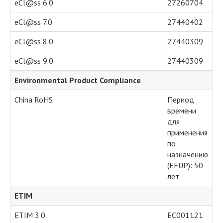
eCl@ss 6.0
27260704
eCl@ss 7.0
27440402
eCl@ss 8.0
27440309
eCl@ss 9.0
27440309
Environmental Product Compliance
China RoHS
Период
времени
для
применения
по
назначению
(EFUP): 50
лет
ETIM
ETIM 3.0
EC001121