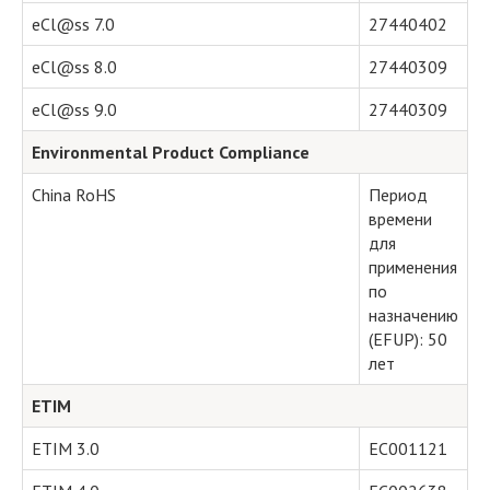
eCl@ss 7.0
27440402
eCl@ss 8.0
27440309
eCl@ss 9.0
27440309
Environmental Product Compliance
China RoHS
Период
времени
для
применения
по
назначению
(EFUP): 50
лет
ETIM
ETIM 3.0
EC001121