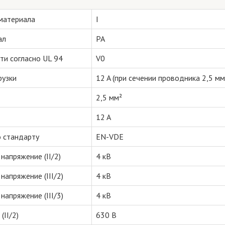
 материала
I
ал
PA
ти согласно UL 94
V0
рузки
12 A (при сечении проводника 2,5 мм
2,5 мм²
12 A
 стандарту
EN-VDE
напряжение (II/2)
4 кВ
напряжение (III/2)
4 кВ
напряжение (III/3)
4 кВ
(II/2)
630 В