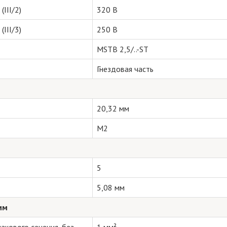
III/2)
320 В
III/3)
250 В
MSTB 2,5/..-ST
Гнездовая часть
20,32 мм
M2
5
5,08 мм
мм