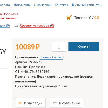
 оплата
Документы
О компании
Контакты
Личный кабинет
 в Воронеже.
Товаров: 0 /
0 руб.
компаниями.
дки (0)
Сравнение товаров (0)
10 089 руб.
Купить
GY
Производитель:
Phoenix Contact
Артикул: 1936898
Наличие: Предзаказ
GTIN: 4017918730369
Примечание: Позаказное производство (возврат
невозможен)
Цена указана за упаковку: 50 шт
В закладки
К сравнению